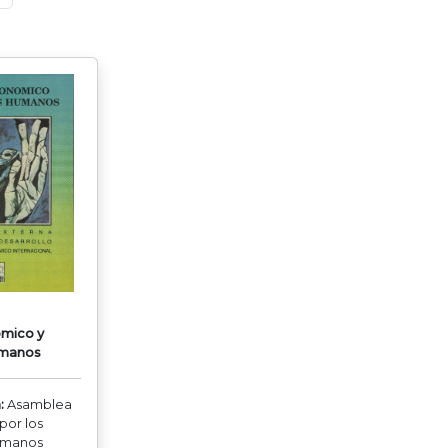
mico y
umanos
:
Asamblea
or los
umanos